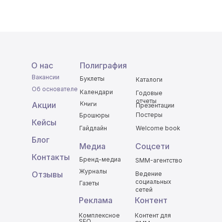
О нас
Полиграфия
Вакансии
Буклеты
Каталоги
Об основателе
Календари
Годовые
отчеты
Книги
Акции
Презентации
Постеры
Брошюры
Кейсы
Гайдлайн
Welcome book
Блог
Медиа
Соцсети
Контакты
Бренд-медиа
SMM-агентство
Журналы
Отзывы
Ведение
социальных
Газеты
сетей
Реклама
Контент
Комплексное
Контент для
SEO