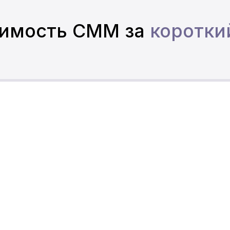
оимость СММ за
коротки