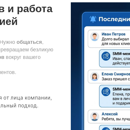
в и работа
рией
. Нужно
общаться
,
 превращаем безликую
ов
вокруг вашего
ентов.
 от лица компании,
льный подход.