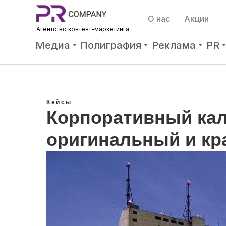
О нас
Акции
Агентство контент-мар
кетинга
Медиа
Полиграфия
Реклама
PR
Кейсы
Корпоративный кал
оригинальный и к