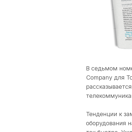
В седьмом ном
Company для То
рассказывается
телекоммуника
Тенденции к з
оборудования н