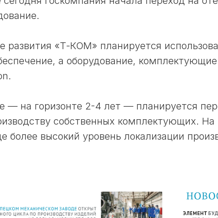
е сегодня госкомпания начала переход на от
дование.
е развития «Т-КОМ» планируется использова
еспечение, а оборудование, комплектующие
on.
е — на горизонте 2-4 лет — планируется пер
оизводству собственных комплектующих. На 
е более высокий уровень локализации произ