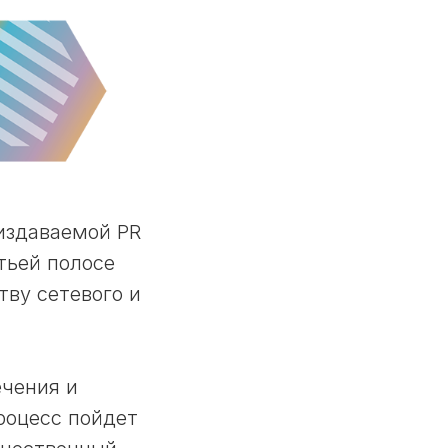
 издаваемой PR
тьей полосе
тву сетевого и
чения и
роцесс пойдет