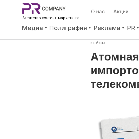
О нас
Акции
Агентство контент-мар
кетинга
Медиа
Полиграфия
Реклама
PR
КЕЙСЫ
Атомная
импорто
телеком