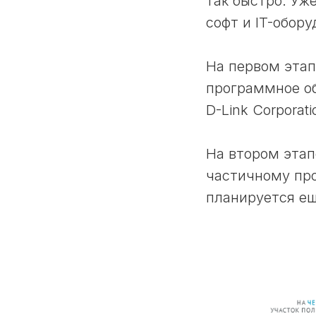
так быстро. Уж
софт и IT-обору
На первом этап
программное об
D-Link Corporati
На втором этап
частичному пр
планируется ещ