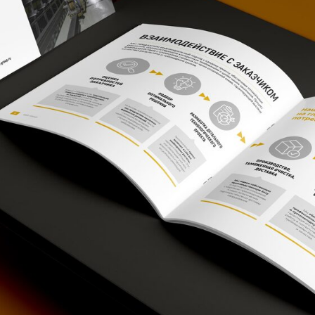
Провели брифинг клиента, чтобы
детально понять все его пожелания и
требования к проекту.
Разработали креативную
концепцию, ориентированную
на целевую аудиторию AWS
Group. Провели верстку
каталога, соблюдая все
принципы графического
дизайна и корпоративный
стиль компании.
Организовали сбор контента и
провели профессиональную
фотосессию продукта.