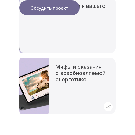
Буклет для
Место для вашего
Обсудить проект
«Русатом
кейса
Инфраструктурные
решения»
Мифы и сказания
о возобновляемой
энергетике