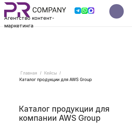
Агентство контент-
мар
кетинга
Главная
Кейсы
/
/
Каталог продукции для AWS Group
Задача
Каталог продукции для
Компания AWS Group поставила перед
компании AWS Group
нами задачу создать качественный
каталог продукции, который отражал
бы специфику ее бизнеса и