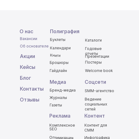
О нас
Полиграфия
Вакансии
Буклеты
Каталоги
Об основателе
Календари
Годовые
отчеты
Книги
Акции
Презентации
Постеры
Брошюры
Кейсы
Гайдлайн
Welcome book
Блог
Медиа
Соцсети
Контакты
Бренд-медиа
SMM-агентство
Журналы
Отзывы
Ведение
социальных
Газеты
сетей
Реклама
Контент
Комплексное
Контент для
SEO
СММ
Оптимизация
Инфографика