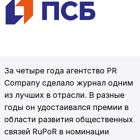
области развития общественных
связей RuPoR в номинации
«Внутрикорпоративные
коммуникации и корпоративные
медиа» как одно из лучших
бренд-медиа, попадал в шорт-
лист коммуникационной премии
LOUD и «Медиалидер». В 2024
году «ПСБ Деньги» получил
очередную высокую награду.